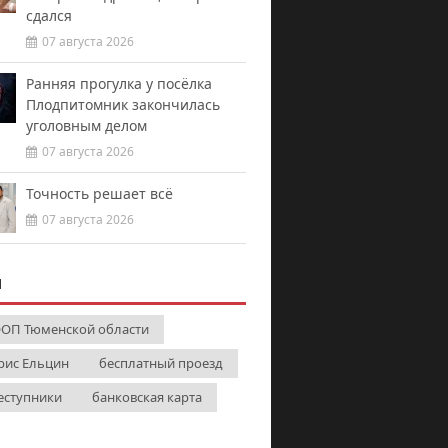
сдался
07 августа 2026
Ранняя прогулка у посёлка
Плодпитомник закончилась
уголовным делом
07 августа 2026
Точность решает всё
07 августа 2026
И
ОП Тюменской области
рис Ельцин
бесплатный проезд
еступники
банковская карта