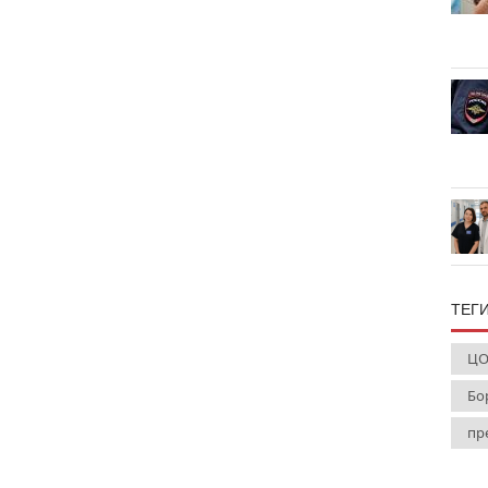
ТЕГ
ЦО
Бо
пр