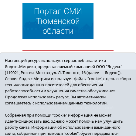
Настоящий ресурс использует сервис веб-аналитики
Яндекс.Метрика, предоставляемый компанией ООО "Яндекс"
(119021, Россия, Москва, ул. Л. Толстого, 16 (далее — Яндекс)).
Сервис Яндекс.Метрика использует файлы "cookie" с целью сбора
ПОЛИТИКА
ОБЩЕСТВО
ЗДОРОВЬЕ
технических данных посетителей для обеспечения
КУЛЬТУРА
БЕЗОПАСНОСТЬ
работоспособности и улучшения качества обслуживания.
16+ © 2018 Сорокинский район в деталях.
Продолжая использовать ресурс, Вы автоматически
Новости Сорокинского района
соглашаетесь с использованием данных технологий.
Учредитель: АНО "ИИЦ "Знамя труда", главный
редактор - Королюк Елена Анатольевна, e-mail:
Собранная при помощи "cookie" информация не может
znamenka@inbox.ru, тел.: 8(34550)2-27-30
идентифицировать вас, однако может помочь нам улучшить
Регистрационный номер СМИ Эл №ФС77-69142
работу сайта. Информация об использовании вами данного
от 24 марта 2017 г., выданное Федеральной
сайта, собранная при помощи "cookie", будет передаваться