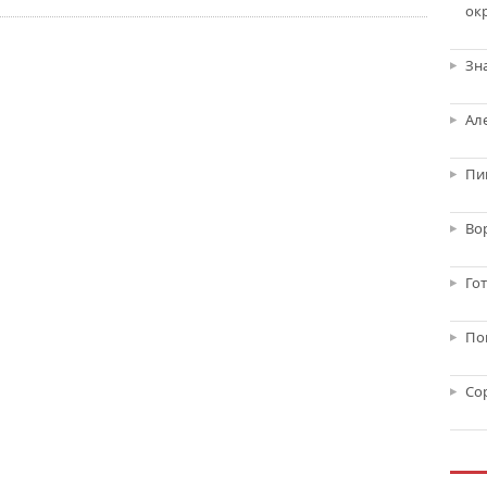
ок
Зн
Ал
Пи
Во
Го
По
Со