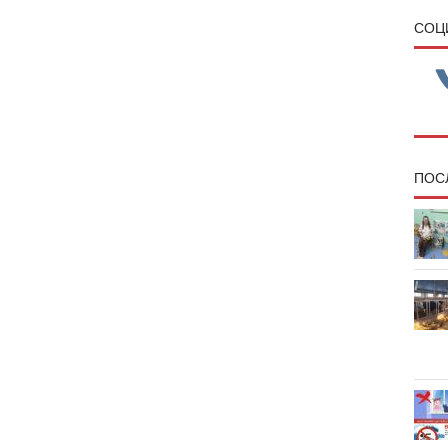
CОЦ
ПОС