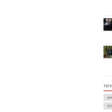
ТЕГ
де
КО