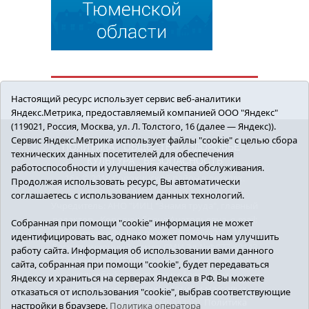
Настоящий ресурс использует сервис веб-аналитики
Яндекс.Метрика, предоставляемый компанией ООО "Яндекс"
(119021, Россия, Москва, ул. Л. Толстого, 16 (далее — Яндекс)).
Сервис Яндекс.Метрика использует файлы "cookie" с целью сбора
ПОЛИТИКА
ОБЩЕСТВО
ЗДОРОВЬЕ
технических данных посетителей для обеспечения
КУЛЬТУРА
БЕЗОПАСНОСТЬ
работоспособности и улучшения качества обслуживания.
16+ © 2018 Сорокинский район в деталях.
Продолжая использовать ресурс, Вы автоматически
Новости Сорокинского района
соглашаетесь с использованием данных технологий.
Учредитель: АНО "ИИЦ "Знамя труда", главный
редактор - Королюк Елена Анатольевна, e-mail:
Собранная при помощи "cookie" информация не может
znamenka@inbox.ru, тел.: 8(34550)2-27-30
идентифицировать вас, однако может помочь нам улучшить
Регистрационный номер СМИ Эл №ФС77-69142
работу сайта. Информация об использовании вами данного
от 24 марта 2017 г., выданное Федеральной
сайта, собранная при помощи "cookie", будет передаваться
службой по надзору в сфере связи,
Яндексу и храниться на серверах Яндекса в РФ. Вы можете
информационных технологий и массовых
отказаться от использования "cookie", выбрав соответствующие
коммуникаций (Роскомнадзор).
Политика
настройки в браузере.
Политика оператора