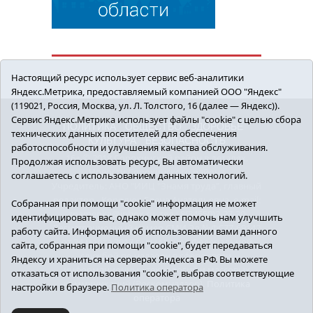
Настоящий ресурс использует сервис веб-аналитики
Яндекс.Метрика, предоставляемый компанией ООО "Яндекс"
(119021, Россия, Москва, ул. Л. Толстого, 16 (далее — Яндекс)).
Сервис Яндекс.Метрика использует файлы "cookie" с целью сбора
ПОЛИТИКА
ОБЩЕСТВО
ЗДОРОВЬЕ
технических данных посетителей для обеспечения
КУЛЬТУРА
БЕЗОПАСНОСТЬ
работоспособности и улучшения качества обслуживания.
16+ © 2018 Сорокинский район в деталях.
Продолжая использовать ресурс, Вы автоматически
Новости Сорокинского района
соглашаетесь с использованием данных технологий.
Учредитель: АНО "ИИЦ "Знамя труда", главный
редактор - Королюк Елена Анатольевна, e-mail:
Собранная при помощи "cookie" информация не может
znamenka@inbox.ru, тел.: 8(34550)2-27-30
идентифицировать вас, однако может помочь нам улучшить
Регистрационный номер СМИ Эл №ФС77-69142
работу сайта. Информация об использовании вами данного
от 24 марта 2017 г., выданное Федеральной
сайта, собранная при помощи "cookie", будет передаваться
службой по надзору в сфере связи,
Яндексу и храниться на серверах Яндекса в РФ. Вы можете
информационных технологий и массовых
отказаться от использования "cookie", выбрав соответствующие
коммуникаций (Роскомнадзор).
Политика
настройки в браузере.
Политика оператора
оператора