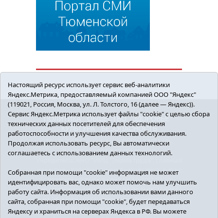
Настоящий ресурс использует сервис веб-аналитики
Яндекс.Метрика, предоставляемый компанией ООО "Яндекс"
(119021, Россия, Москва, ул. Л. Толстого, 16 (далее — Яндекс)).
Сервис Яндекс.Метрика использует файлы "cookie" с целью сбора
ПОЛИТИКА
ОБЩЕСТВО
ЗДОРОВЬЕ
технических данных посетителей для обеспечения
КУЛЬТУРА
БЕЗОПАСНОСТЬ
работоспособности и улучшения качества обслуживания.
16+ © 2018 Сорокинский район в деталях.
Продолжая использовать ресурс, Вы автоматически
Новости Сорокинского района
соглашаетесь с использованием данных технологий.
Учредитель: АНО "ИИЦ "Знамя труда", главный
редактор - Королюк Елена Анатольевна, e-mail:
Собранная при помощи "cookie" информация не может
znamenka@inbox.ru, тел.: 8(34550)2-27-30
идентифицировать вас, однако может помочь нам улучшить
Регистрационный номер СМИ Эл №ФС77-69142
работу сайта. Информация об использовании вами данного
от 24 марта 2017 г., выданное Федеральной
сайта, собранная при помощи "cookie", будет передаваться
службой по надзору в сфере связи,
Яндексу и храниться на серверах Яндекса в РФ. Вы можете