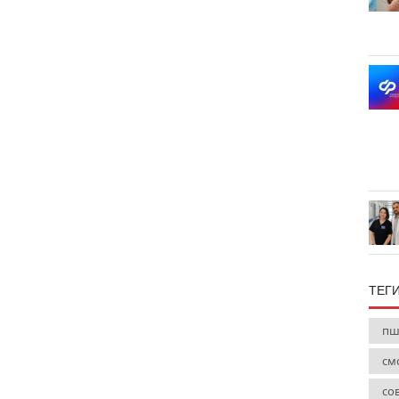
ТЕГ
пш
см
со