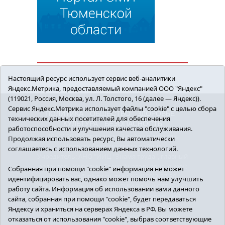
Настоящий ресурс использует сервис веб-аналитики
Яндекс.Метрика, предоставляемый компанией ООО "Яндекс"
(119021, Россия, Москва, ул. Л. Толстого, 16 (далее — Яндекс)).
Сервис Яндекс.Метрика использует файлы "cookie" с целью сбора
ПОЛИТИКА
ОБЩЕСТВО
ЗДОРОВЬЕ
технических данных посетителей для обеспечения
КУЛЬТУРА
БЕЗОПАСНОСТЬ
работоспособности и улучшения качества обслуживания.
16+ © 2018 Сорокинский район в деталях.
Продолжая использовать ресурс, Вы автоматически
Новости Сорокинского района
соглашаетесь с использованием данных технологий.
Учредитель: АНО "ИИЦ "Знамя труда", главный
редактор - Королюк Елена Анатольевна, e-mail:
Собранная при помощи "cookie" информация не может
znamenka@inbox.ru, тел.: 8(34550)2-27-30
идентифицировать вас, однако может помочь нам улучшить
Регистрационный номер СМИ Эл №ФС77-69142
работу сайта. Информация об использовании вами данного
от 24 марта 2017 г., выданное Федеральной
сайта, собранная при помощи "cookie", будет передаваться
службой по надзору в сфере связи,
Яндексу и храниться на серверах Яндекса в РФ. Вы можете
информационных технологий и массовых
отказаться от использования "cookie", выбрав соответствующие