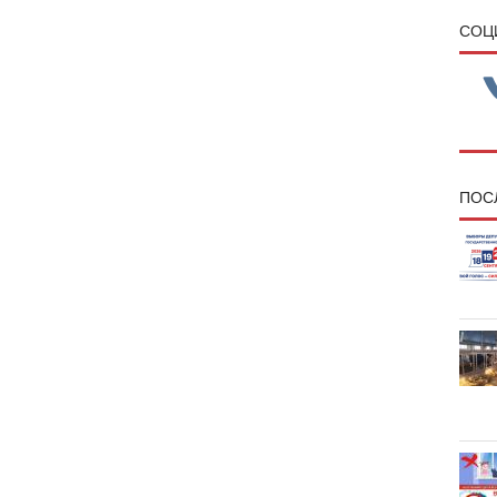
CОЦ
ПОС