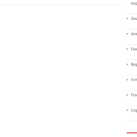
ок
Зн
Ал
Пи
Во
Го
По
Со