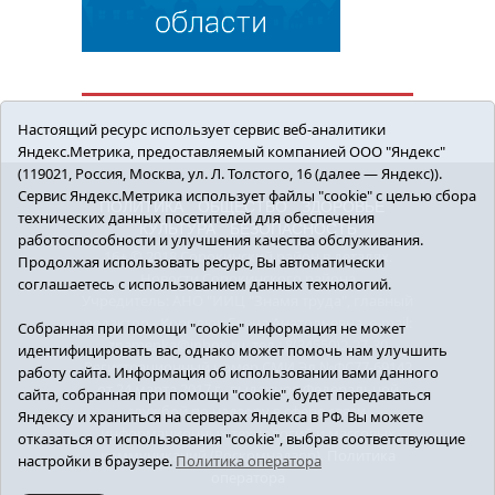
Настоящий ресурс использует сервис веб-аналитики
Яндекс.Метрика, предоставляемый компанией ООО "Яндекс"
(119021, Россия, Москва, ул. Л. Толстого, 16 (далее — Яндекс)).
Сервис Яндекс.Метрика использует файлы "cookie" с целью сбора
ПОЛИТИКА
ОБЩЕСТВО
ЗДОРОВЬЕ
технических данных посетителей для обеспечения
КУЛЬТУРА
БЕЗОПАСНОСТЬ
работоспособности и улучшения качества обслуживания.
16+ © 2018 Сорокинский район в деталях.
Продолжая использовать ресурс, Вы автоматически
Новости Сорокинского района
соглашаетесь с использованием данных технологий.
Учредитель: АНО "ИИЦ "Знамя труда", главный
редактор - Королюк Елена Анатольевна, e-mail:
Собранная при помощи "cookie" информация не может
znamenka@inbox.ru, тел.: 8(34550)2-27-30
идентифицировать вас, однако может помочь нам улучшить
Регистрационный номер СМИ Эл №ФС77-69142
работу сайта. Информация об использовании вами данного
от 24 марта 2017 г., выданное Федеральной
сайта, собранная при помощи "cookie", будет передаваться
службой по надзору в сфере связи,
Яндексу и храниться на серверах Яндекса в РФ. Вы можете
информационных технологий и массовых
отказаться от использования "cookie", выбрав соответствующие
коммуникаций (Роскомнадзор).
Политика
настройки в браузере.
Политика оператора
оператора