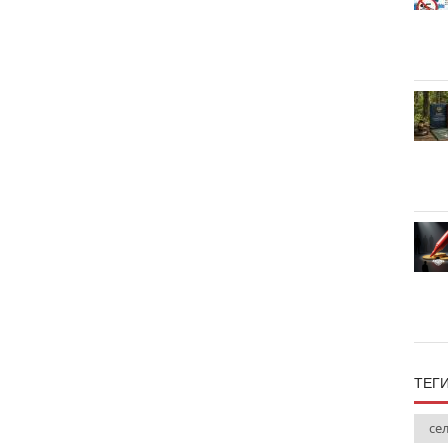
ТЕГ
се