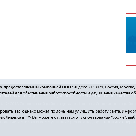
 предоставляемый компанией ООО "Яндекс" (119021, Россия, Москва, ул
етителей для обеспечения работоспособности и улучшения качества о
ОЛИТИКА
ОБЩЕСТВО
ЗДОРОВЬЕ
КУЛЬТУРА
БЕЗОПАСНОС
16+ © 2018 Сорокинский район в деталях. Новости Сорокинского район
уда", главный редактор - Королюк Елена Анатольевна, e-mail: znamenka@
овать вас, однако может помочь нам улучшить работу сайта. Информ
7-69142 от 24 марта 2017 г., выданное Федеральной службой по над
рах Яндекса в РФ. Вы можете отказаться от использования "cookie", в
хнологий и массовых коммуникаций (Роскомнадзор).
Политика операт