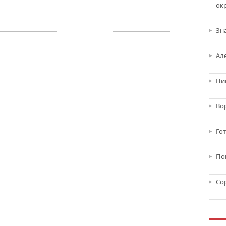
ок
Зн
Ал
Пи
Во
Го
По
Со