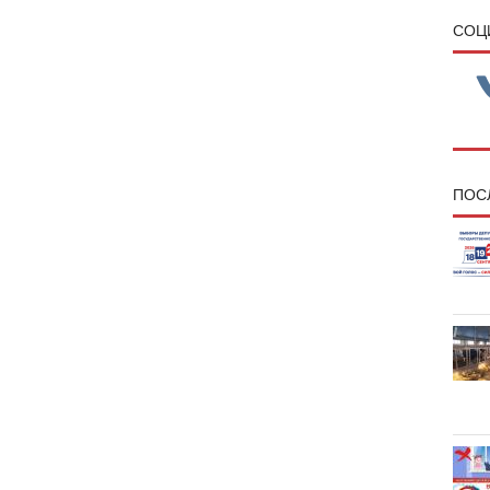
CОЦ
ПОС