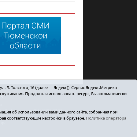
. Л. Толстого, 16 (далее — Яндекс)). Сервис Яндекс.Метрика
бслуживания. Продолжая использовать ресурс, Вы автоматически
ТЬ
а
inbox.ru, тел.: 8(34550)2-27-30
ация об использовании вами данного сайта, собранная при
зору в сфере связи, информационных
ыбрав соответствующие настройки в браузере.
Политика оператора
ора