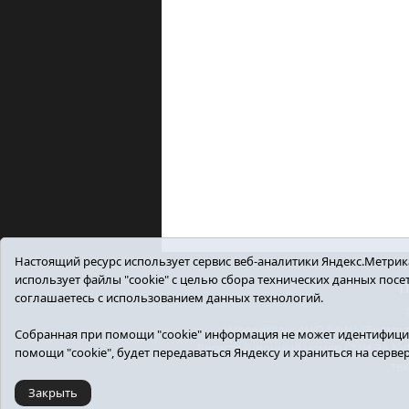
Настоящий ресурс использует сервис веб-аналитики Яндекс.Метрика,
использует файлы "cookie" с целью сбора технических данных пос
П
соглашаетесь с использованием данных технологий.
Учредитель: АНО "ИИЦ "Знамя тр
Собранная при помощи "cookie" информация не может идентифицир
Регистрационный номер СМИ Эл №ФС7
помощи "cookie", будет передаваться Яндексу и храниться на серве
те
Закрыть