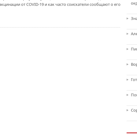
ок
акцинации от COVID-19 и как часто соискатели сообщают о его
Зн
Ал
Пи
Во
Го
По
Со