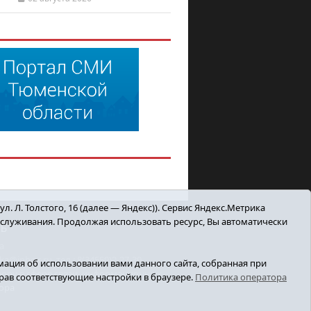
. Л. Толстого, 16 (далее — Яндекс)). Сервис Яндекс.Метрика
бслуживания. Продолжая использовать ресурс, Вы автоматически
ТЬ
а
inbox.ru, тел.: 8(34550)2-27-30
ация об использовании вами данного сайта, собранная при
зору в сфере связи, информационных
ыбрав соответствующие настройки в браузере.
Политика оператора
ора