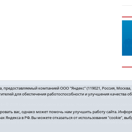
 предоставляемый компанией ООО "Яндекс" (119021, Россия, Москва, ул
етителей для обеспечения работоспособности и улучшения качества о
ОЛИТИКА
ОБЩЕСТВО
ЗДОРОВЬЕ
КУЛЬТУРА
БЕЗОПАСНОС
16+ © 2018 Сорокинский район в деталях. Новости Сорокинского район
уда", главный редактор - Королюк Елена Анатольевна, e-mail: znamenka@
овать вас, однако может помочь нам улучшить работу сайта. Информ
7-69142 от 24 марта 2017 г., выданное Федеральной службой по над
рах Яндекса в РФ. Вы можете отказаться от использования "cookie", в
хнологий и массовых коммуникаций (Роскомнадзор).
Политика операт