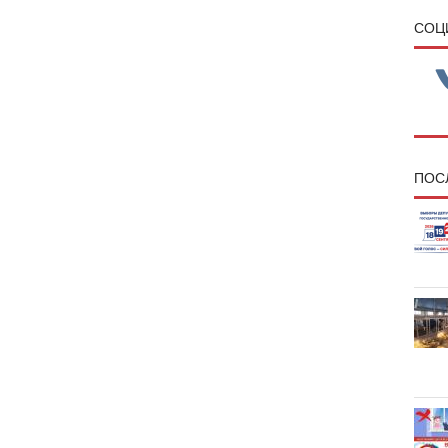
CОЦ
ПОС