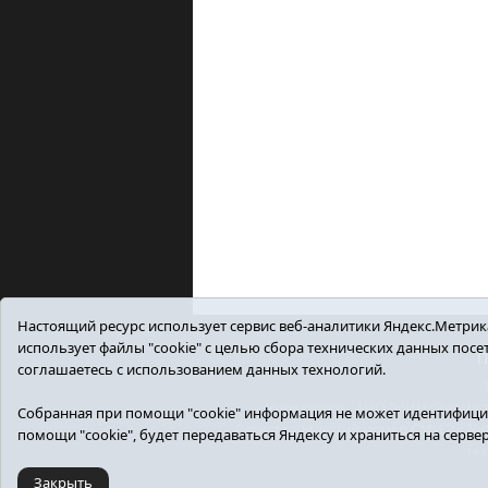
Настоящий ресурс использует сервис веб-аналитики Яндекс.Метрика,
использует файлы "cookie" с целью сбора технических данных пос
П
соглашаетесь с использованием данных технологий.
Учредитель: АНО "ИИЦ "Знамя тр
Собранная при помощи "cookie" информация не может идентифицир
Регистрационный номер СМИ Эл №ФС7
помощи "cookie", будет передаваться Яндексу и храниться на серве
те
Закрыть