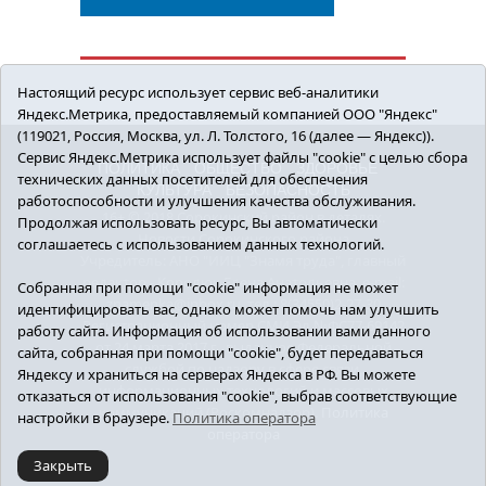
Настоящий ресурс использует сервис веб-аналитики
Яндекс.Метрика, предоставляемый компанией ООО "Яндекс"
(119021, Россия, Москва, ул. Л. Толстого, 16 (далее — Яндекс)).
Сервис Яндекс.Метрика использует файлы "cookie" с целью сбора
ПОЛИТИКА
ОБЩЕСТВО
ЗДОРОВЬЕ
технических данных посетителей для обеспечения
КУЛЬТУРА
БЕЗОПАСНОСТЬ
работоспособности и улучшения качества обслуживания.
16+ © 2018 Сорокинский район в деталях.
Продолжая использовать ресурс, Вы автоматически
Новости Сорокинского района
соглашаетесь с использованием данных технологий.
Учредитель: АНО "ИИЦ "Знамя труда", главный
редактор - Королюк Елена Анатольевна, e-mail:
Собранная при помощи "cookie" информация не может
znamenka@inbox.ru, тел.: 8(34550)2-27-30
идентифицировать вас, однако может помочь нам улучшить
Регистрационный номер СМИ Эл №ФС77-69142
работу сайта. Информация об использовании вами данного
от 24 марта 2017 г., выданное Федеральной
сайта, собранная при помощи "cookie", будет передаваться
службой по надзору в сфере связи,
Яндексу и храниться на серверах Яндекса в РФ. Вы можете
информационных технологий и массовых
отказаться от использования "cookie", выбрав соответствующие
коммуникаций (Роскомнадзор).
Политика
настройки в браузере.
Политика оператора
оператора
Закрыть