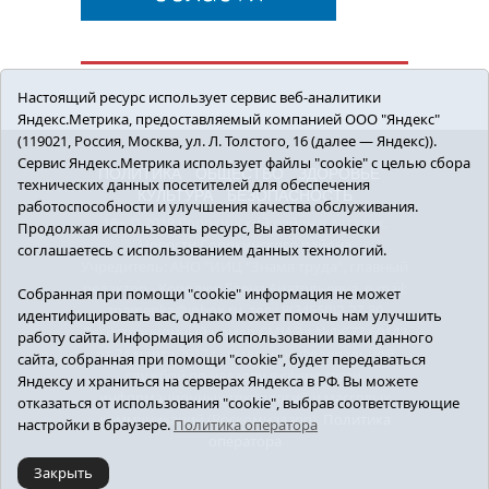
Настоящий ресурс использует сервис веб-аналитики
Яндекс.Метрика, предоставляемый компанией ООО "Яндекс"
(119021, Россия, Москва, ул. Л. Толстого, 16 (далее — Яндекс)).
Сервис Яндекс.Метрика использует файлы "cookie" с целью сбора
ПОЛИТИКА
ОБЩЕСТВО
ЗДОРОВЬЕ
технических данных посетителей для обеспечения
КУЛЬТУРА
БЕЗОПАСНОСТЬ
работоспособности и улучшения качества обслуживания.
16+ © 2018 Сорокинский район в деталях.
Продолжая использовать ресурс, Вы автоматически
Новости Сорокинского района
соглашаетесь с использованием данных технологий.
Учредитель: АНО "ИИЦ "Знамя труда", главный
редактор - Королюк Елена Анатольевна, e-mail:
Собранная при помощи "cookie" информация не может
znamenka@inbox.ru, тел.: 8(34550)2-27-30
идентифицировать вас, однако может помочь нам улучшить
Регистрационный номер СМИ Эл №ФС77-69142
работу сайта. Информация об использовании вами данного
от 24 марта 2017 г., выданное Федеральной
сайта, собранная при помощи "cookie", будет передаваться
службой по надзору в сфере связи,
Яндексу и храниться на серверах Яндекса в РФ. Вы можете
информационных технологий и массовых
отказаться от использования "cookie", выбрав соответствующие
коммуникаций (Роскомнадзор).
Политика
настройки в браузере.
Политика оператора
оператора
Закрыть