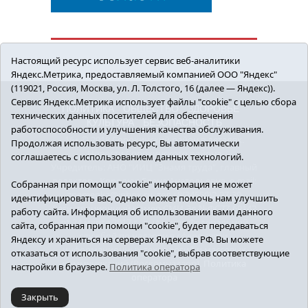
Настоящий ресурс использует сервис веб-аналитики
Яндекс.Метрика, предоставляемый компанией ООО "Яндекс"
(119021, Россия, Москва, ул. Л. Толстого, 16 (далее — Яндекс)).
Сервис Яндекс.Метрика использует файлы "cookie" с целью сбора
ПОЛИТИКА
ОБЩЕСТВО
ЗДОРОВЬЕ
технических данных посетителей для обеспечения
КУЛЬТУРА
БЕЗОПАСНОСТЬ
работоспособности и улучшения качества обслуживания.
16+ © 2018 Сорокинский район в деталях.
Продолжая использовать ресурс, Вы автоматически
Новости Сорокинского района
соглашаетесь с использованием данных технологий.
Учредитель: АНО "ИИЦ "Знамя труда", главный
редактор - Королюк Елена Анатольевна, e-mail:
Собранная при помощи "cookie" информация не может
znamenka@inbox.ru, тел.: 8(34550)2-27-30
идентифицировать вас, однако может помочь нам улучшить
Регистрационный номер СМИ Эл №ФС77-69142
работу сайта. Информация об использовании вами данного
от 24 марта 2017 г., выданное Федеральной
сайта, собранная при помощи "cookie", будет передаваться
службой по надзору в сфере связи,
Яндексу и храниться на серверах Яндекса в РФ. Вы можете
информационных технологий и массовых
отказаться от использования "cookie", выбрав соответствующие
коммуникаций (Роскомнадзор).
Политика
настройки в браузере.
Политика оператора
оператора
Закрыть