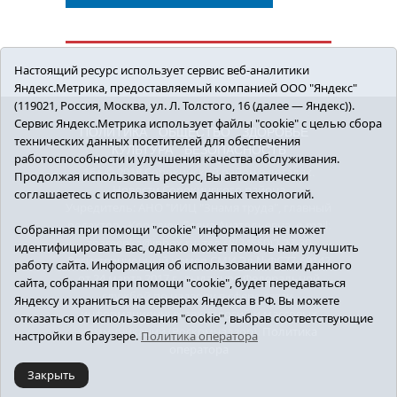
Настоящий ресурс использует сервис веб-аналитики
Яндекс.Метрика, предоставляемый компанией ООО "Яндекс"
(119021, Россия, Москва, ул. Л. Толстого, 16 (далее — Яндекс)).
Сервис Яндекс.Метрика использует файлы "cookie" с целью сбора
ПОЛИТИКА
ОБЩЕСТВО
ЗДОРОВЬЕ
технических данных посетителей для обеспечения
КУЛЬТУРА
БЕЗОПАСНОСТЬ
работоспособности и улучшения качества обслуживания.
16+ © 2018 Сорокинский район в деталях.
Продолжая использовать ресурс, Вы автоматически
Новости Сорокинского района
соглашаетесь с использованием данных технологий.
Учредитель: АНО "ИИЦ "Знамя труда", главный
редактор - Королюк Елена Анатольевна, e-mail:
Собранная при помощи "cookie" информация не может
znamenka@inbox.ru, тел.: 8(34550)2-27-30
идентифицировать вас, однако может помочь нам улучшить
Регистрационный номер СМИ Эл №ФС77-69142
работу сайта. Информация об использовании вами данного
от 24 марта 2017 г., выданное Федеральной
сайта, собранная при помощи "cookie", будет передаваться
службой по надзору в сфере связи,
Яндексу и храниться на серверах Яндекса в РФ. Вы можете
информационных технологий и массовых
отказаться от использования "cookie", выбрав соответствующие
коммуникаций (Роскомнадзор).
Политика
настройки в браузере.
Политика оператора
оператора
Закрыть