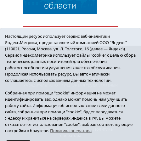
Настоящий ресурс использует сервис веб-аналитики
Яндекс.Метрика, предоставляемый компанией ООО "Яндекс"
(119021, Россия, Москва, ул. Л. Толстого, 16 (далее — Яндекс)).
Сервис Яндекс.Метрика использует файлы "cookie" с целью сбора
ПОЛИТИКА
ОБЩЕСТВО
ЗДОРОВЬЕ
технических данных посетителей для обеспечения
КУЛЬТУРА
БЕЗОПАСНОСТЬ
работоспособности и улучшения качества обслуживания.
16+ © 2018 Сорокинский район в деталях.
Продолжая использовать ресурс, Вы автоматически
Новости Сорокинского района
соглашаетесь с использованием данных технологий.
Учредитель: АНО "ИИЦ "Знамя труда", главный
редактор - Королюк Елена Анатольевна, e-mail:
Собранная при помощи "cookie" информация не может
znamenka@inbox.ru, тел.: 8(34550)2-27-30
идентифицировать вас, однако может помочь нам улучшить
Регистрационный номер СМИ Эл №ФС77-69142
работу сайта. Информация об использовании вами данного
от 24 марта 2017 г., выданное Федеральной
сайта, собранная при помощи "cookie", будет передаваться
службой по надзору в сфере связи,
Яндексу и храниться на серверах Яндекса в РФ. Вы можете
информационных технологий и массовых
отказаться от использования "cookie", выбрав соответствующие
коммуникаций (Роскомнадзор).
Политика
настройки в браузере.
Политика оператора
оператора