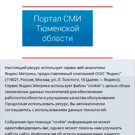
Настоящий ресурс использует сервис веб-аналитики
Яндекс.Метрика, предоставляемый компанией ООО "Яндекс"
(119021, Россия, Москва, ул. Л. Толстого, 16 (далее — Яндекс)).
Сервис Яндекс.Метрика использует файлы "cookie" с целью сбора
ПОЛИТИКА
ОБЩЕСТВО
ЗДОРОВЬЕ
технических данных посетителей для обеспечения
КУЛЬТУРА
БЕЗОПАСНОСТЬ
работоспособности и улучшения качества обслуживания.
16+ © 2018 Сорокинский район в деталях.
Продолжая использовать ресурс, Вы автоматически
Новости Сорокинского района
соглашаетесь с использованием данных технологий.
Учредитель: АНО "ИИЦ "Знамя труда", главный
редактор - Королюк Елена Анатольевна, e-mail:
Собранная при помощи "cookie" информация не может
znamenka@inbox.ru, тел.: 8(34550)2-27-30
идентифицировать вас, однако может помочь нам улучшить
Регистрационный номер СМИ Эл №ФС77-69142
работу сайта. Информация об использовании вами данного