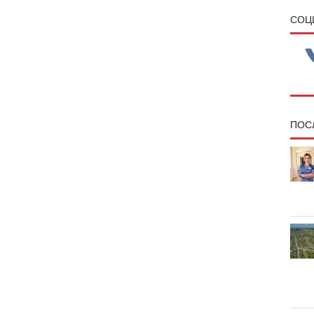
CОЦ
ПОС