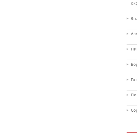
ок
Зн
Ал
Пи
Во
Го
По
Со