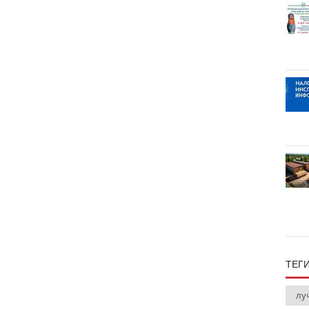
ТЕГ
лу