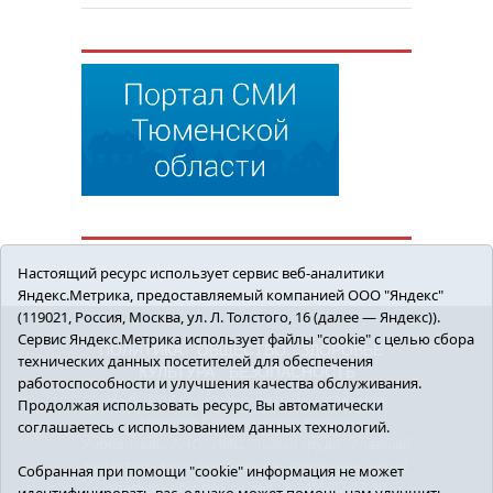
Настоящий ресурс использует сервис веб-аналитики
Яндекс.Метрика, предоставляемый компанией ООО "Яндекс"
(119021, Россия, Москва, ул. Л. Толстого, 16 (далее — Яндекс)).
Сервис Яндекс.Метрика использует файлы "cookie" с целью сбора
ПОЛИТИКА
ОБЩЕСТВО
ЗДОРОВЬЕ
технических данных посетителей для обеспечения
КУЛЬТУРА
БЕЗОПАСНОСТЬ
работоспособности и улучшения качества обслуживания.
16+ © 2018 Сорокинский район в деталях.
Продолжая использовать ресурс, Вы автоматически
Новости Сорокинского района
соглашаетесь с использованием данных технологий.
Учредитель: АНО "ИИЦ "Знамя труда", главный
редактор - Королюк Елена Анатольевна, e-mail:
Собранная при помощи "cookie" информация не может
znamenka@inbox.ru, тел.: 8(34550)2-27-30