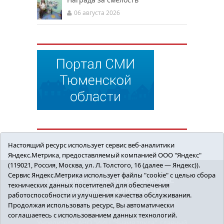
06 августа 2026
Настоящий ресурс использует сервис веб-аналитики
Яндекс.Метрика, предоставляемый компанией ООО "Яндекс"
(119021, Россия, Москва, ул. Л. Толстого, 16 (далее — Яндекс)).
Сервис Яндекс.Метрика использует файлы "cookie" с целью сбора
ПОЛИТИКА
ОБЩЕСТВО
ЗДОРОВЬЕ
технических данных посетителей для обеспечения
КУЛЬТУРА
БЕЗОПАСНОСТЬ
работоспособности и улучшения качества обслуживания.
16+ © 2018 Сорокинский район в деталях.
Продолжая использовать ресурс, Вы автоматически
Новости Сорокинского района
соглашаетесь с использованием данных технологий.
Учредитель: АНО "ИИЦ "Знамя труда", главный