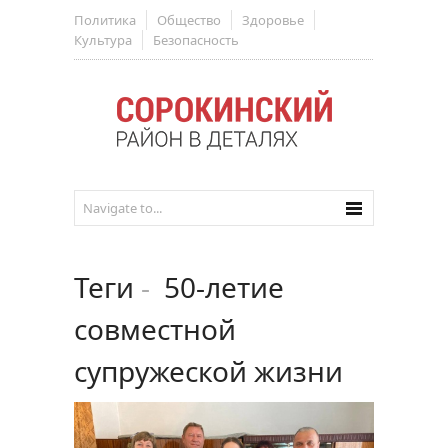
Политика
Общество
Здоровье
Культура
Безопасность
Теги
-
50-летие
совместной
супружеской жизни