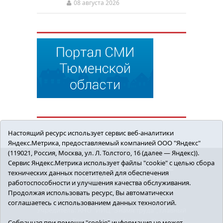
08 августа 2026
Настоящий ресурс использует сервис веб-аналитики
Яндекс.Метрика, предоставляемый компанией ООО "Яндекс"
(119021, Россия, Москва, ул. Л. Толстого, 16 (далее — Яндекс)).
Сервис Яндекс.Метрика использует файлы "cookie" с целью сбора
ПОЛИТИКА
ОБЩЕСТВО
ЗДОРОВЬЕ
технических данных посетителей для обеспечения
КУЛЬТУРА
БЕЗОПАСНОСТЬ
работоспособности и улучшения качества обслуживания.
16+ © 2018 Сорокинский район в деталях.
Продолжая использовать ресурс, Вы автоматически
Новости Сорокинского района
соглашаетесь с использованием данных технологий.
Учредитель: АНО "ИИЦ "Знамя труда", главный
редактор - Королюк Елена Анатольевна, e-mail:
Собранная при помощи "cookie" информация не может