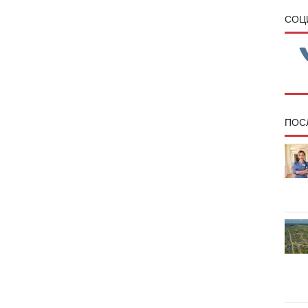
CОЦ
ПОС