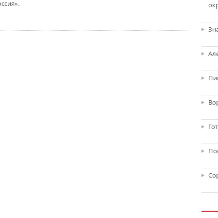
ссия».
ок
Зн
Ал
Пи
Во
Го
По
Со