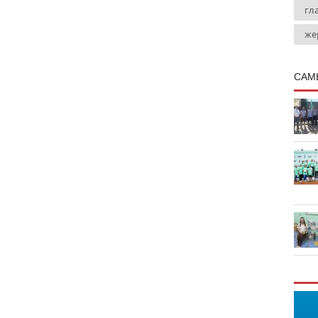
гл
же
САМ