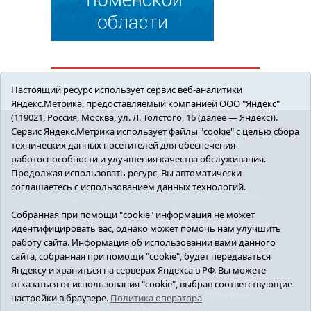
Настоящий ресурс использует сервис веб-аналитики
Яндекс.Метрика, предоставляемый компанией ООО "Яндекс"
(119021, Россия, Москва, ул. Л. Толстого, 16 (далее — Яндекс)).
Сервис Яндекс.Метрика использует файлы "cookie" с целью сбора
ПОЛИТИКА
ОБЩЕСТВО
ЗДОРОВЬЕ
технических данных посетителей для обеспечения
КУЛЬТУРА
БЕЗОПАСНОСТЬ
работоспособности и улучшения качества обслуживания.
16+ © 2018 Сорокинский район в деталях.
Продолжая использовать ресурс, Вы автоматически
Новости Сорокинского района
соглашаетесь с использованием данных технологий.
Учредитель: АНО "ИИЦ "Знамя труда", главный
редактор - Королюк Елена Анатольевна, e-mail:
Собранная при помощи "cookie" информация не может
znamenka@inbox.ru, тел.: 8(34550)2-27-30
идентифицировать вас, однако может помочь нам улучшить
Регистрационный номер СМИ Эл №ФС77-69142
работу сайта. Информация об использовании вами данного
от 24 марта 2017 г., выданное Федеральной
сайта, собранная при помощи "cookie", будет передаваться
службой по надзору в сфере связи,
Яндексу и храниться на серверах Яндекса в РФ. Вы можете
информационных технологий и массовых
отказаться от использования "cookie", выбрав соответствующие
коммуникаций (Роскомнадзор).
Политика
настройки в браузере.
Политика оператора
оператора