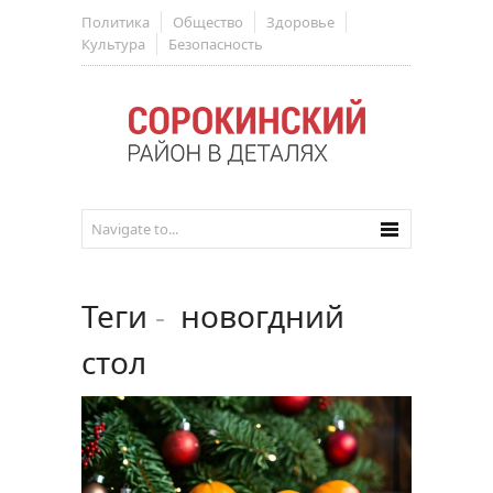
Политика
Общество
Здоровье
Культура
Безопасность
Теги
-
новогдний
стол