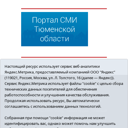
Настоящий ресурс использует сервис веб-аналитики
Яндекс.Метрика, предоставляемый компанией ООО "Яндекс"
(119021, Россия, Москва, ул. Л. Толстого, 16 (далее — Яндекс)).
Сервис Яндекс.Метрика использует файлы "cookie" с целью сбора
ПОЛИТИКА
ОБЩЕСТВО
ЗДОРОВЬЕ
технических данных посетителей для обеспечения
КУЛЬТУРА
БЕЗОПАСНОСТЬ
работоспособности и улучшения качества обслуживания.
16+ © 2018 Сорокинский район в деталях.
Продолжая использовать ресурс, Вы автоматически
Новости Сорокинского района
соглашаетесь с использованием данных технологий.
Учредитель: АНО "ИИЦ "Знамя труда", главный
редактор - Королюк Елена Анатольевна, e-mail:
Собранная при помощи "cookie" информация не может
znamenka@inbox.ru, тел.: 8(34550)2-27-30
идентифицировать вас, однако может помочь нам улучшить
Регистрационный номер СМИ Эл №ФС77-69142