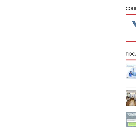
CОЦ
ПОС