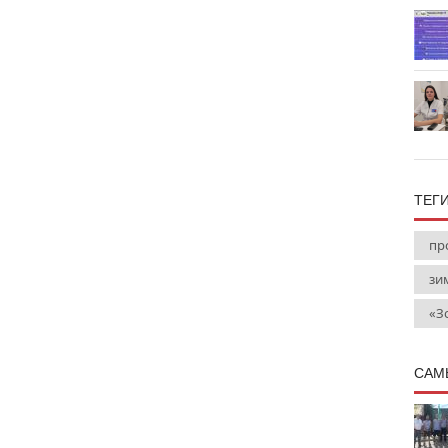
ТЕГ
пр
зи
«З
САМ