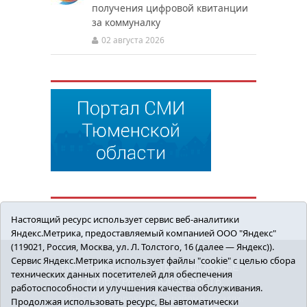
получения цифровой квитанции
за коммуналку
02 августа 2026
Настоящий ресурс использует сервис веб-аналитики
Яндекс.Метрика, предоставляемый компанией ООО "Яндекс"
(119021, Россия, Москва, ул. Л. Толстого, 16 (далее — Яндекс)).
Сервис Яндекс.Метрика использует файлы "cookie" с целью сбора
ПОЛИТИКА
ОБЩЕСТВО
ЗДОРОВЬЕ
технических данных посетителей для обеспечения
КУЛЬТУРА
БЕЗОПАСНОСТЬ
работоспособности и улучшения качества обслуживания.
16+ © 2018 Сорокинский район в деталях.
Продолжая использовать ресурс, Вы автоматически