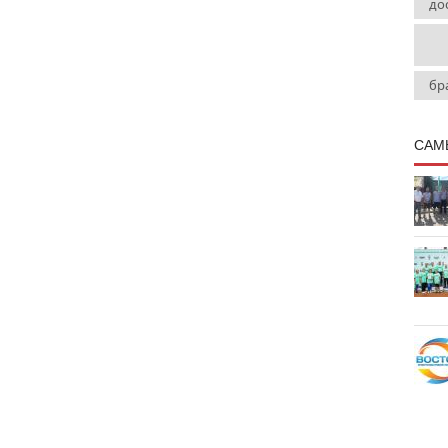
до
бр
САМ