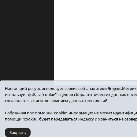
Настоящий ресурс использует сервис веб-аналитики Яндекс.Метрика,
использует файлы "cookie" с целью сбора технических данных пос
П
соглашаетесь с использованием данных технологий.
Учредитель: АНО "ИИЦ "Знамя тр
Собранная при помощи "cookie" информация не может идентифицир
Регистрационный номер СМИ Эл №ФС7
помощи "cookie", будет передаваться Яндексу и храниться на серве
те
Закрыть