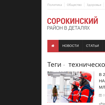
Политика
Общество
Здоровье
НОВОСТИ
СТАТЬИ
Теги
-
техническо
В 
НА
МЛ
0
«Ро