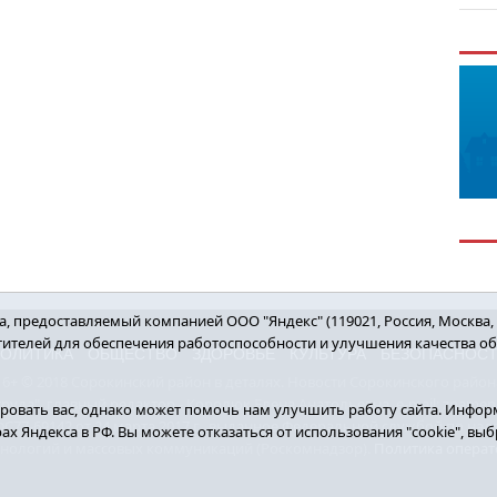
 предоставляемый компанией ООО "Яндекс" (119021, Россия, Москва, ул
етителей для обеспечения работоспособности и улучшения качества о
ОЛИТИКА
ОБЩЕСТВО
ЗДОРОВЬЕ
КУЛЬТУРА
БЕЗОПАСНОС
16+ © 2018 Сорокинский район в деталях. Новости Сорокинского район
уда", главный редактор - Королюк Елена Анатольевна, e-mail: znamenka@
овать вас, однако может помочь нам улучшить работу сайта. Информ
7-69142 от 24 марта 2017 г., выданное Федеральной службой по над
рах Яндекса в РФ. Вы можете отказаться от использования "cookie", в
хнологий и массовых коммуникаций (Роскомнадзор).
Политика операт