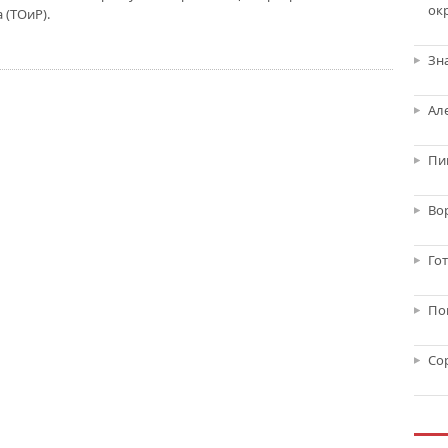
ок
 (ТОиР).
Зн
Ал
Пи
Во
Го
По
Со