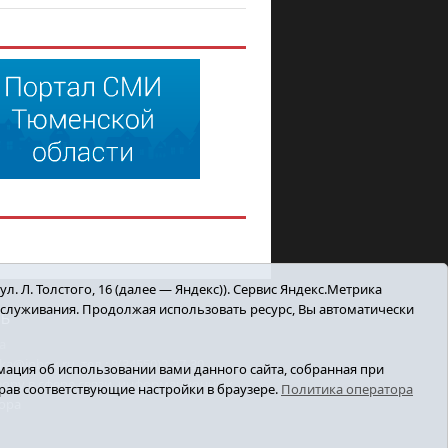
. Л. Толстого, 16 (далее — Яндекс)). Сервис Яндекс.Метрика
бслуживания. Продолжая использовать ресурс, Вы автоматически
ТЬ
а
inbox.ru, тел.: 8(34550)2-27-30
ация об использовании вами данного сайта, собранная при
зору в сфере связи, информационных
ыбрав соответствующие настройки в браузере.
Политика оператора
ора