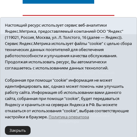
Настоящий ресурс использует сервис веб-аналитики
Яндекс.Метрика, предоставляемый компанией ООО "Яндекс"
(119021, Россия, Москва, ул. Л. Толстого, 16 (далее — Яндекс)).
Сервис Яндекс.Метрика использует файлы "cookie" с целью сбора
ПОЛИТИКА
ОБЩЕСТВО
ЗДОРОВЬЕ
технических данных посетителей для обеспечения
КУЛЬТУРА
БЕЗОПАСНОСТЬ
работоспособности и улучшения качества обслуживания.
16+ © 2018 Сорокинский район в деталях.
Продолжая использовать ресурс, Вы автоматически
Новости Сорокинского района
соглашаетесь с использованием данных технологий.
Учредитель: АНО "ИИЦ "Знамя труда", главный
редактор - Королюк Елена Анатольевна, e-mail:
Собранная при помощи "cookie" информация не может
znamenka@inbox.ru, тел.: 8(34550)2-27-30
идентифицировать вас, однако может помочь нам улучшить
Регистрационный номер СМИ Эл №ФС77-69142
работу сайта. Информация об использовании вами данного
от 24 марта 2017 г., выданное Федеральной
сайта, собранная при помощи "cookie", будет передаваться
службой по надзору в сфере связи,
Яндексу и храниться на серверах Яндекса в РФ. Вы можете
информационных технологий и массовых
отказаться от использования "cookie", выбрав соответствующие
коммуникаций (Роскомнадзор).
Политика
настройки в браузере.
Политика оператора
оператора
Закрыть