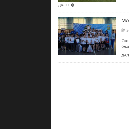
ДАЛЕЕ
МА
3
Спо
бла
ДАЛ