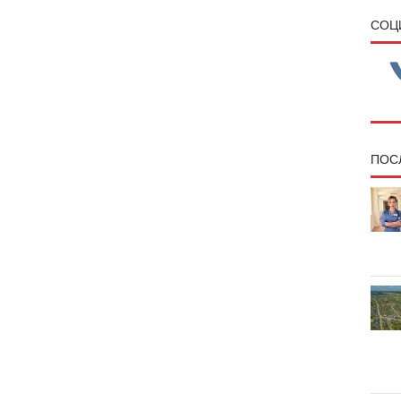
CОЦ
ПОС