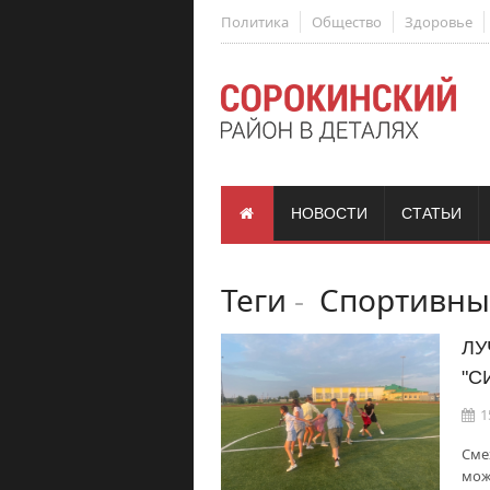
Политика
Общество
Здоровье
НОВОСТИ
СТАТЬИ
Теги
-
Спортивный
ЛУ
"С
1
Сме
мож