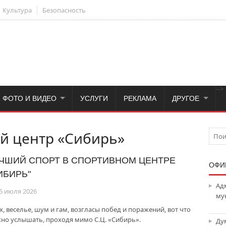
Культура
Безопасность
-->
ФОТО И ВИДЕО
УСЛУГИ
РЕКЛАМА
ДРУГОЕ
 центр «Сибирь»
ЧШИЙ СПОРТ В СПОРТИВНОМ ЦЕНТРЕ
ОФИ
ИБИРЬ"
Ад
5 июля 2026
му
х, веселье, шум и гам, возгласы побед и поражений, вот что
но услышать, проходя мимо С.Ц. «Сибирь».
Ду