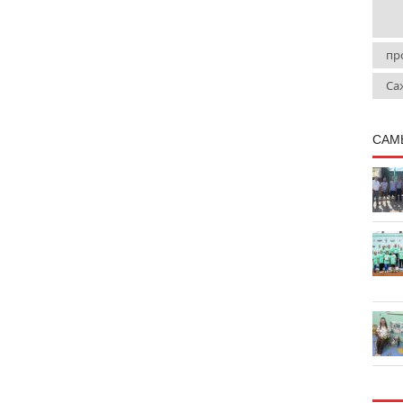
пр
Са
САМ