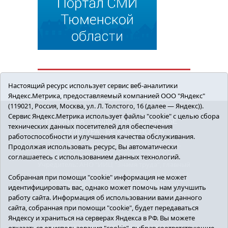
Настоящий ресурс использует сервис веб-аналитики
Яндекс.Метрика, предоставляемый компанией ООО "Яндекс"
(119021, Россия, Москва, ул. Л. Толстого, 16 (далее — Яндекс)).
Сервис Яндекс.Метрика использует файлы "cookie" с целью сбора
ПОЛИТИКА
ОБЩЕСТВО
ЗДОРОВЬЕ
технических данных посетителей для обеспечения
КУЛЬТУРА
БЕЗОПАСНОСТЬ
работоспособности и улучшения качества обслуживания.
16+ © 2018 Сорокинский район в деталях.
Продолжая использовать ресурс, Вы автоматически
Новости Сорокинского района
соглашаетесь с использованием данных технологий.
Учредитель: АНО "ИИЦ "Знамя труда", главный
редактор - Королюк Елена Анатольевна, e-mail:
Собранная при помощи "cookie" информация не может
znamenka@inbox.ru, тел.: 8(34550)2-27-30
идентифицировать вас, однако может помочь нам улучшить
Регистрационный номер СМИ Эл №ФС77-69142
работу сайта. Информация об использовании вами данного
от 24 марта 2017 г., выданное Федеральной
сайта, собранная при помощи "cookie", будет передаваться
службой по надзору в сфере связи,
Яндексу и храниться на серверах Яндекса в РФ. Вы можете
информационных технологий и массовых