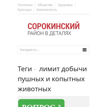
Политика
Общество
Здоровье
Культура
Безопасность
Теги
-
лимит добычи
пушных и копытных
животных