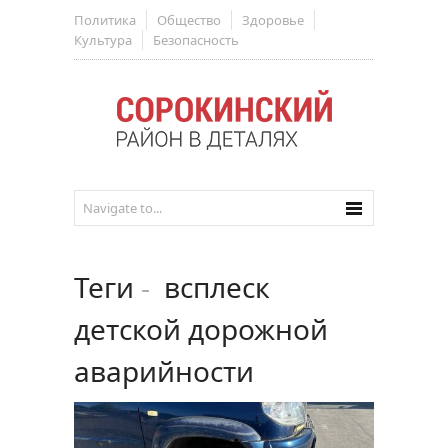
Политика
Общество
Здоровье
Культура
Безопасность
Теги
-
всплеск
детской дорожной
аварийности