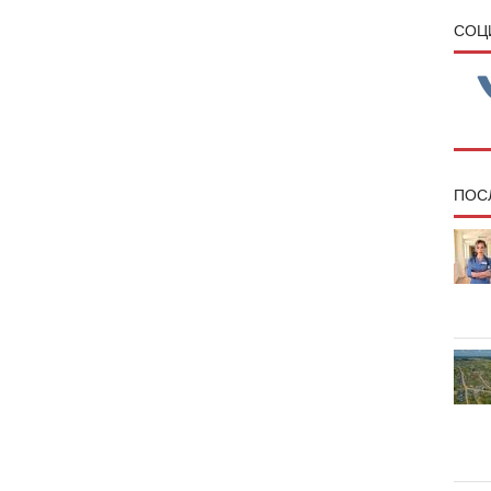
CОЦ
ПОС