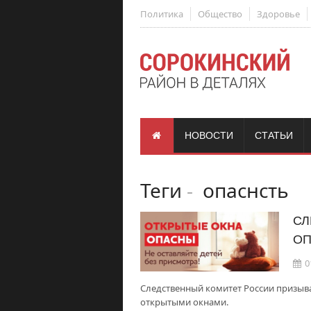
Политика
Общество
Здоровье
НОВОСТИ
СТАТЬИ
Теги
-
опаснсть
СЛ
ОП
0
Следственный комитет России призывае
открытыми окнами.