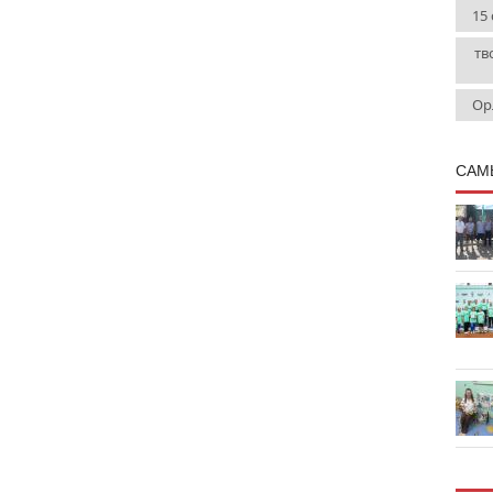
15
тв
Ор
САМ