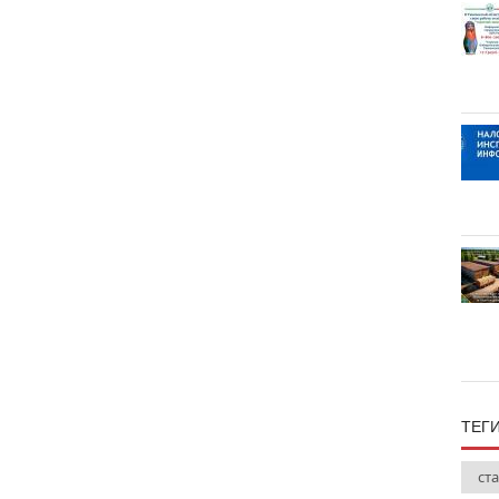
ТЕГ
ст