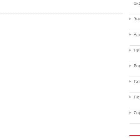
ок
Зн
Ал
Пи
Во
Го
По
Со