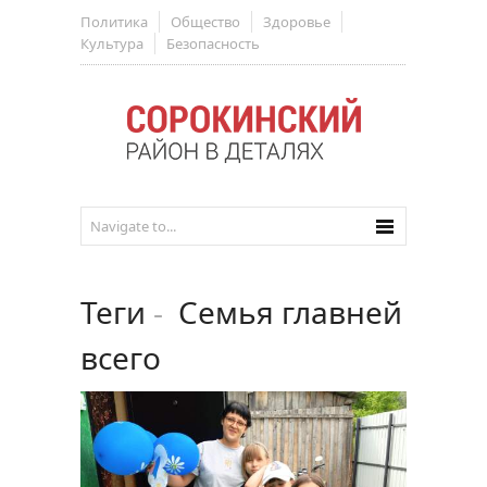
Политика
Общество
Здоровье
Культура
Безопасность
Теги
-
Семья главней
всего