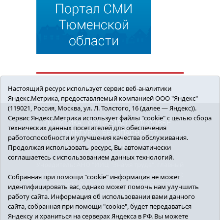
Настоящий ресурс использует сервис веб-аналитики
Яндекс.Метрика, предоставляемый компанией ООО "Яндекс"
(119021, Россия, Москва, ул. Л. Толстого, 16 (далее — Яндекс)).
Сервис Яндекс.Метрика использует файлы "cookie" с целью сбора
ПОЛИТИКА
ОБЩЕСТВО
ЗДОРОВЬЕ
технических данных посетителей для обеспечения
КУЛЬТУРА
БЕЗОПАСНОСТЬ
работоспособности и улучшения качества обслуживания.
16+ © 2018 Сорокинский район в деталях.
Продолжая использовать ресурс, Вы автоматически
Новости Сорокинского района
соглашаетесь с использованием данных технологий.
Учредитель: АНО "ИИЦ "Знамя труда", главный
редактор - Королюк Елена Анатольевна, e-mail:
Собранная при помощи "cookie" информация не может
znamenka@inbox.ru, тел.: 8(34550)2-27-30
идентифицировать вас, однако может помочь нам улучшить
Регистрационный номер СМИ Эл №ФС77-69142
работу сайта. Информация об использовании вами данного
от 24 марта 2017 г., выданное Федеральной
сайта, собранная при помощи "cookie", будет передаваться
службой по надзору в сфере связи,
Яндексу и храниться на серверах Яндекса в РФ. Вы можете