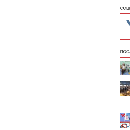
CОЦ
ПОС