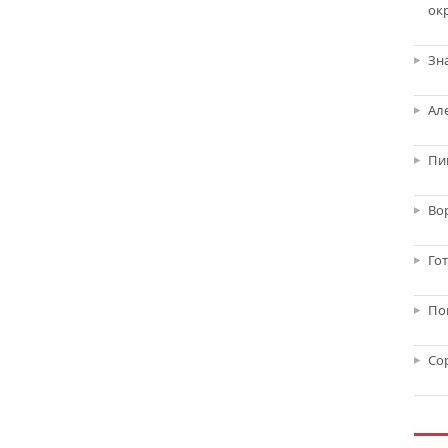
ок
Зн
Ал
Пи
Во
Го
По
Со