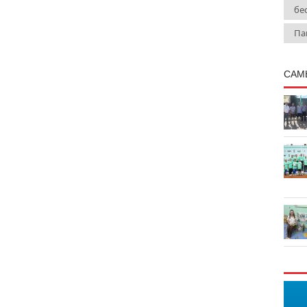
бе
Па
САМ