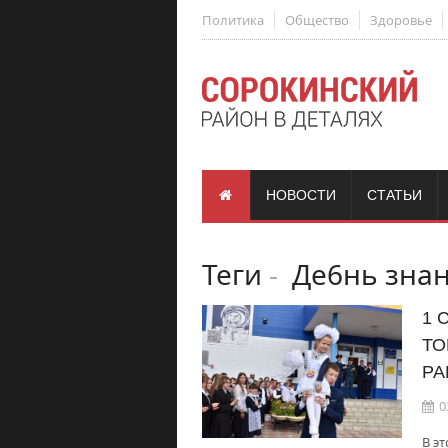
Политика
Общество
Здоровье
НОВОСТИ
СТАТЬИ
Теги
-
Де6нь зна
1 
ТО
РА
0
В э