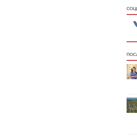
CОЦ
ПОС