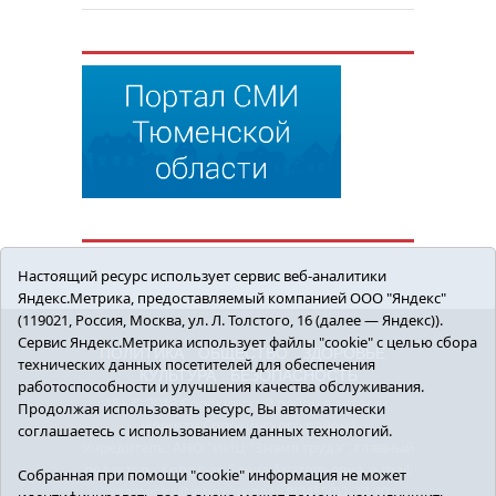
Настоящий ресурс использует сервис веб-аналитики
Яндекс.Метрика, предоставляемый компанией ООО "Яндекс"
(119021, Россия, Москва, ул. Л. Толстого, 16 (далее — Яндекс)).
Сервис Яндекс.Метрика использует файлы "cookie" с целью сбора
ПОЛИТИКА
ОБЩЕСТВО
ЗДОРОВЬЕ
технических данных посетителей для обеспечения
КУЛЬТУРА
БЕЗОПАСНОСТЬ
работоспособности и улучшения качества обслуживания.
16+ © 2018 Сорокинский район в деталях.
Продолжая использовать ресурс, Вы автоматически
Новости Сорокинского района
соглашаетесь с использованием данных технологий.
Учредитель: АНО "ИИЦ "Знамя труда", главный
редактор - Королюк Елена Анатольевна, e-mail:
Собранная при помощи "cookie" информация не может
znamenka@inbox.ru, тел.: 8(34550)2-27-30