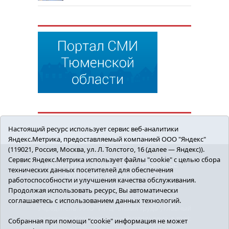
Настоящий ресурс использует сервис веб-аналитики
Яндекс.Метрика, предоставляемый компанией ООО "Яндекс"
(119021, Россия, Москва, ул. Л. Толстого, 16 (далее — Яндекс)).
Сервис Яндекс.Метрика использует файлы "cookie" с целью сбора
ПОЛИТИКА
ОБЩЕСТВО
ЗДОРОВЬЕ
технических данных посетителей для обеспечения
КУЛЬТУРА
БЕЗОПАСНОСТЬ
работоспособности и улучшения качества обслуживания.
16+ © 2018 Сорокинский район в деталях.
Продолжая использовать ресурс, Вы автоматически
Новости Сорокинского района
соглашаетесь с использованием данных технологий.
Учредитель: АНО "ИИЦ "Знамя труда", главный
редактор - Королюк Елена Анатольевна, e-mail:
Собранная при помощи "cookie" информация не может
znamenka@inbox.ru, тел.: 8(34550)2-27-30