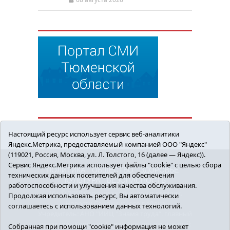
Настоящий ресурс использует сервис веб-аналитики
Яндекс.Метрика, предоставляемый компанией ООО "Яндекс"
(119021, Россия, Москва, ул. Л. Толстого, 16 (далее — Яндекс)).
Сервис Яндекс.Метрика использует файлы "cookie" с целью сбора
ПОЛИТИКА
ОБЩЕСТВО
ЗДОРОВЬЕ
технических данных посетителей для обеспечения
КУЛЬТУРА
БЕЗОПАСНОСТЬ
работоспособности и улучшения качества обслуживания.
16+ © 2018 Сорокинский район в деталях.
Продолжая использовать ресурс, Вы автоматически
Новости Сорокинского района
соглашаетесь с использованием данных технологий.
Учредитель: АНО "ИИЦ "Знамя труда", главный
редактор - Королюк Елена Анатольевна, e-mail:
Собранная при помощи "cookie" информация не может