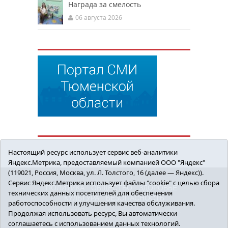
Награда за смелость
06 августа 2026
Настоящий ресурс использует сервис веб-аналитики
Яндекс.Метрика, предоставляемый компанией ООО "Яндекс"
(119021, Россия, Москва, ул. Л. Толстого, 16 (далее — Яндекс)).
Сервис Яндекс.Метрика использует файлы "cookie" с целью сбора
ПОЛИТИКА
ОБЩЕСТВО
ЗДОРОВЬЕ
технических данных посетителей для обеспечения
КУЛЬТУРА
БЕЗОПАСНОСТЬ
работоспособности и улучшения качества обслуживания.
16+ © 2018 Сорокинский район в деталях.
Продолжая использовать ресурс, Вы автоматически
Новости Сорокинского района
соглашаетесь с использованием данных технологий.