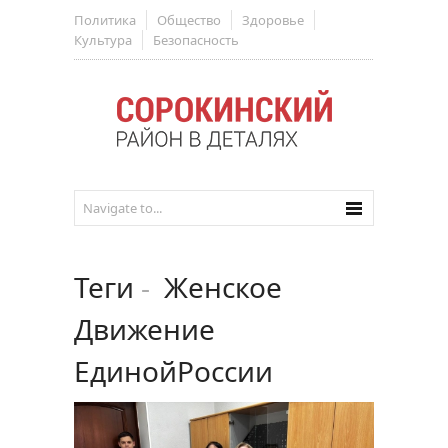
Политика
Общество
Здоровье
Культура
Безопасность
Теги
-
Женское
Движение
ЕдинойРоссии