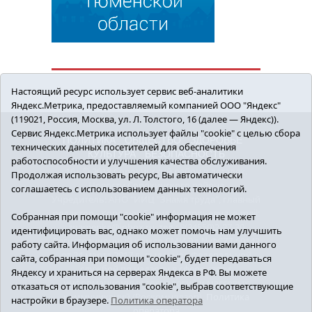
Настоящий ресурс использует сервис веб-аналитики
Яндекс.Метрика, предоставляемый компанией ООО "Яндекс"
(119021, Россия, Москва, ул. Л. Толстого, 16 (далее — Яндекс)).
Сервис Яндекс.Метрика использует файлы "cookie" с целью сбора
ПОЛИТИКА
ОБЩЕСТВО
ЗДОРОВЬЕ
технических данных посетителей для обеспечения
КУЛЬТУРА
БЕЗОПАСНОСТЬ
работоспособности и улучшения качества обслуживания.
16+ © 2018 Сорокинский район в деталях.
Продолжая использовать ресурс, Вы автоматически
Новости Сорокинского района
соглашаетесь с использованием данных технологий.
Учредитель: АНО "ИИЦ "Знамя труда", главный
редактор - Королюк Елена Анатольевна, e-mail:
Собранная при помощи "cookie" информация не может
znamenka@inbox.ru, тел.: 8(34550)2-27-30
идентифицировать вас, однако может помочь нам улучшить
Регистрационный номер СМИ Эл №ФС77-69142
работу сайта. Информация об использовании вами данного
от 24 марта 2017 г., выданное Федеральной
сайта, собранная при помощи "cookie", будет передаваться
службой по надзору в сфере связи,
Яндексу и храниться на серверах Яндекса в РФ. Вы можете
информационных технологий и массовых
отказаться от использования "cookie", выбрав соответствующие
коммуникаций (Роскомнадзор).
Политика
настройки в браузере.
Политика оператора
оператора