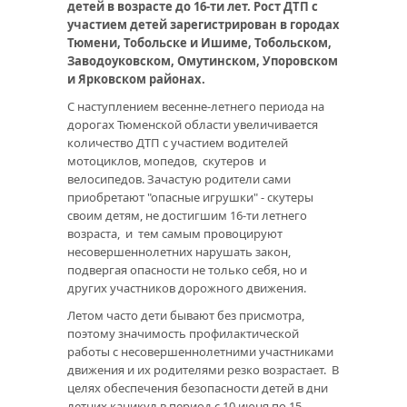
детей в возрасте до 16-ти лет. Рост ДТП с
участием детей зарегистрирован в городах
Тюмени, Тобольске и Ишиме, Тобольском,
Заводоуковском, Омутинском, Упоровском
и Ярковском районах.
С наступлением весенне-летнего периода на
дорогах Тюменской области увеличивается
количество ДТП с участием водителей
мотоциклов, мопедов, скутеров и
велосипедов. Зачастую родители сами
приобретают "опасные игрушки" - скутеры
своим детям, не достигшим 16-ти летнего
возраста, и тем самым провоцируют
несовершеннолетних нарушать закон,
подвергая опасности не только себя, но и
других участников дорожного движения.
Летом часто дети бывают без присмотра,
поэтому значимость профилактической
работы с несовершеннолетними участниками
движения и их родителями резко возрастает. В
целях обеспечения безопасности детей в дни
летних каникул в период с 10 июня по 15