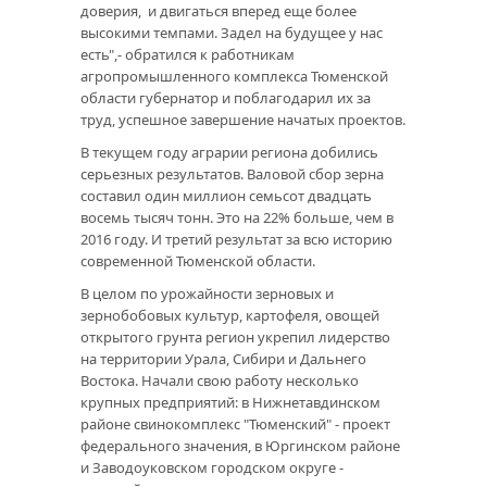
доверия, и двигаться вперед еще более
высокими темпами. Задел на будущее у нас
есть",- обратился к работникам
агропромышленного комплекса Тюменской
области губернатор и поблагодарил их за
труд, успешное завершение начатых проектов.
В текущем году аграрии региона добились
серьезных результатов. Валовой сбор зерна
составил один миллион семьсот двадцать
восемь тысяч тонн. Это на 22% больше, чем в
2016 году. И третий результат за всю историю
современной Тюменской области.
В целом по урожайности зерновых и
зернобобовых культур, картофеля, овощей
открытого грунта регион укрепил лидерство
на территории Урала, Сибири и Дальнего
Востока. Начали свою работу несколько
крупных предприятий: в Нижнетавдинском
районе свинокомплекс "Тюменский" - проект
федерального значения, в Юргинском районе
и Заводоуковском городском округе -