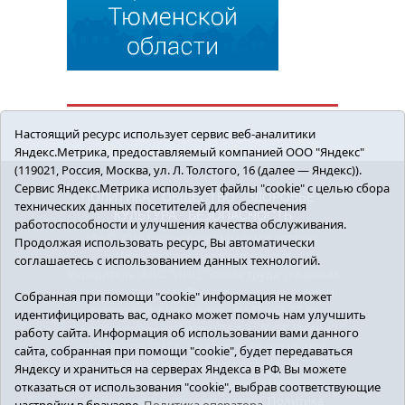
Настоящий ресурс использует сервис веб-аналитики
Яндекс.Метрика, предоставляемый компанией ООО "Яндекс"
(119021, Россия, Москва, ул. Л. Толстого, 16 (далее — Яндекс)).
Сервис Яндекс.Метрика использует файлы "cookie" с целью сбора
ПОЛИТИКА
ОБЩЕСТВО
ЗДОРОВЬЕ
технических данных посетителей для обеспечения
КУЛЬТУРА
БЕЗОПАСНОСТЬ
работоспособности и улучшения качества обслуживания.
16+ © 2018 Сорокинский район в деталях.
Продолжая использовать ресурс, Вы автоматически
Новости Сорокинского района
соглашаетесь с использованием данных технологий.
Учредитель: АНО "ИИЦ "Знамя труда", главный
редактор - Королюк Елена Анатольевна, e-mail:
Собранная при помощи "cookie" информация не может
znamenka@inbox.ru, тел.: 8(34550)2-27-30
идентифицировать вас, однако может помочь нам улучшить
Регистрационный номер СМИ Эл №ФС77-69142
работу сайта. Информация об использовании вами данного
от 24 марта 2017 г., выданное Федеральной
сайта, собранная при помощи "cookie", будет передаваться
службой по надзору в сфере связи,
Яндексу и храниться на серверах Яндекса в РФ. Вы можете
информационных технологий и массовых
отказаться от использования "cookie", выбрав соответствующие
коммуникаций (Роскомнадзор).
Политика