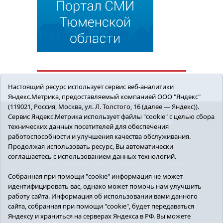
Настоящий ресурс использует сервис веб-аналитики
Яндекс.Метрика, предоставляемый компанией ООО "Яндекс"
(119021, Россия, Москва, ул. Л. Толстого, 16 (далее — Яндекс)).
Сервис Яндекс.Метрика использует файлы "cookie" с целью сбора
ПОЛИТИКА
ОБЩЕСТВО
ЗДОРОВЬЕ
технических данных посетителей для обеспечения
КУЛЬТУРА
БЕЗОПАСНОСТЬ
работоспособности и улучшения качества обслуживания.
16+ © 2018 Сорокинский район в деталях.
Продолжая использовать ресурс, Вы автоматически
Новости Сорокинского района
соглашаетесь с использованием данных технологий.
Учредитель: АНО "ИИЦ "Знамя труда", главный
редактор - Королюк Елена Анатольевна, e-mail:
Собранная при помощи "cookie" информация не может
znamenka@inbox.ru, тел.: 8(34550)2-27-30
идентифицировать вас, однако может помочь нам улучшить
Регистрационный номер СМИ Эл №ФС77-69142
работу сайта. Информация об использовании вами данного
от 24 марта 2017 г., выданное Федеральной
сайта, собранная при помощи "cookie", будет передаваться
службой по надзору в сфере связи,
Яндексу и храниться на серверах Яндекса в РФ. Вы можете