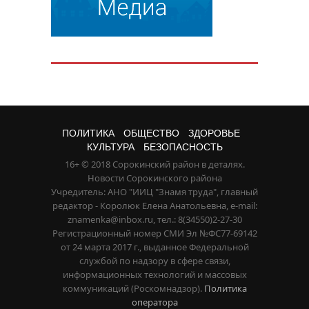
ПОЛИТИКА
ОБЩЕСТВО
ЗДОРОВЬЕ
КУЛЬТУРА
БЕЗОПАСНОСТЬ
16+ © 2018 Сорокинский район в деталях.
Новости Сорокинского района
Учредитель: АНО "ИИЦ "Знамя труда", главный
редактор - Королюк Елена Анатольевна, e-mail:
znamenka@inbox.ru, тел.: 8(34550)2-27-30
Регистрационный номер СМИ Эл №ФС77-69142
от 24 марта 2017 г., выданное Федеральной
службой по надзору в сфере связи,
информационных технологий и массовых
коммуникаций (Роскомнадзор).
Политика
оператора