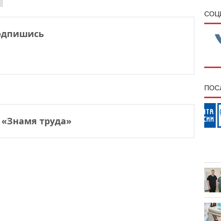
CОЦ
одпишись
ПОС
 «Знамя труда»