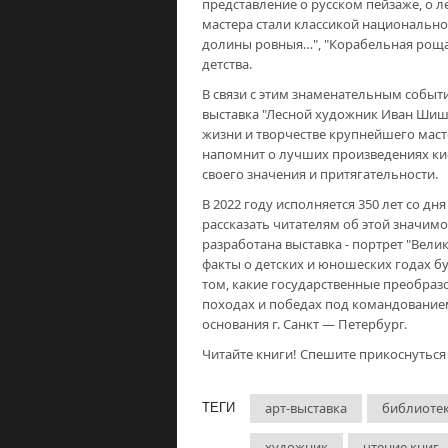
представление о русском пейзаже, о 
мастера стали классикой национальной
долины ровныя…", "Корабельная роща"
детства.
В связи с этим знаменательным событ
выставка "Лесной художник Иван Шишк
жизни и творчестве крупнейшего маст
напомнит о лучших произведениях кис
своего значения и притягательности.
В 2022 году исполняется 350 лет со д
рассказать читателям об этой значим
разработана выставка - портрет "Вели
факты о детских и юношеских годах б
том, какие государственные преобраз
походах и победах под командованием
основания г. Санкт — Петербург.
Читайте книги! Спешите прикоснуться
арт-выставка
библиоте
ТЕГИ
художник
чтение книг