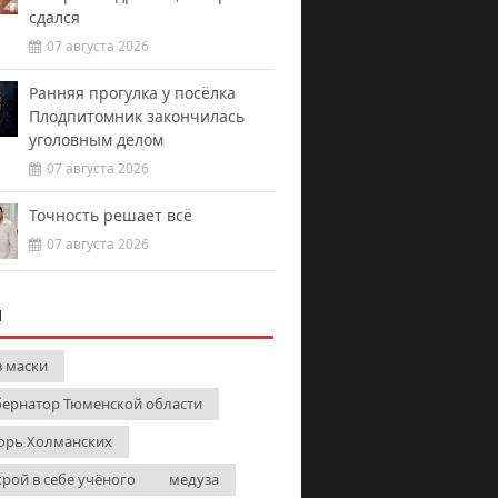
сдался
07 августа 2026
Ранняя прогулка у посёлка
Плодпитомник закончилась
уголовным делом
07 августа 2026
Точность решает всё
07 августа 2026
И
з маски
бернатор Тюменской области
орь Холманских
крой в себе учёного
медуза