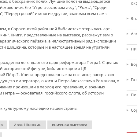
лесах, о бескрайних полях. Лучшие полотна выдающегося
ок
 живописи. Его "Утро в сосновом лесу", "Рожь", "Среди
, "Перед грозой" и многие другие, знакомы всем нам с
Зн
ием, в Сорокинской районной библиотеке открылась арт -
Ал
ин". Книги, представленные на выставке, расскажут вам о
ера эпического пейзажа, а иллюстративный ряд экспозиции
ти Шишкина, которые и в настоящее время не утратили
Пи
ня рождения легендарного царя-реформатора Петра I. С целью
Во
ой исторической фигуре, библиотекарями ЦБ
кий Пётр I". Книги, представленные на выставке, раскрывают
Го
удущего императора, о жизни Петра Алексеевича Романова, о
ования произошли в период его правления, о военных
 Петра — основателя Российского флота, об истории
По
 к культурному наследию нашей страны!
Со
ка
Иван Шишкин
книжная выставка