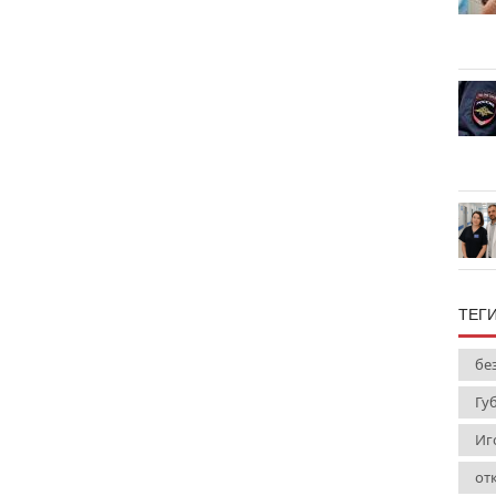
ТЕГ
бе
Гу
Иг
от