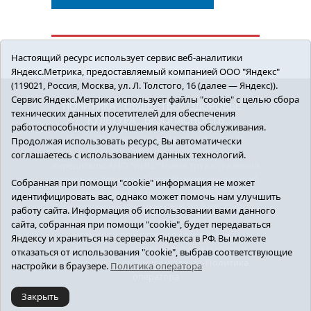
Настоящий ресурс использует сервис веб-аналитики
Яндекс.Метрика, предоставляемый компанией ООО "Яндекс"
(119021, Россия, Москва, ул. Л. Толстого, 16 (далее — Яндекс)).
Сервис Яндекс.Метрика использует файлы "cookie" с целью сбора
ПОЛИТИКА
ОБЩЕСТВО
ЗДОРОВЬЕ
технических данных посетителей для обеспечения
КУЛЬТУРА
БЕЗОПАСНОСТЬ
работоспособности и улучшения качества обслуживания.
16+ © 2018 Сорокинский район в деталях.
Продолжая использовать ресурс, Вы автоматически
Новости Сорокинского района
соглашаетесь с использованием данных технологий.
Учредитель: АНО "ИИЦ "Знамя труда", главный
редактор - Королюк Елена Анатольевна, e-mail:
Собранная при помощи "cookie" информация не может
znamenka@inbox.ru, тел.: 8(34550)2-27-30
идентифицировать вас, однако может помочь нам улучшить
Регистрационный номер СМИ Эл №ФС77-69142
работу сайта. Информация об использовании вами данного
от 24 марта 2017 г., выданное Федеральной
сайта, собранная при помощи "cookie", будет передаваться
службой по надзору в сфере связи,
Яндексу и храниться на серверах Яндекса в РФ. Вы можете
информационных технологий и массовых
отказаться от использования "cookie", выбрав соответствующие
коммуникаций (Роскомнадзор).
Политика
настройки в браузере.
Политика оператора
оператора
Закрыть