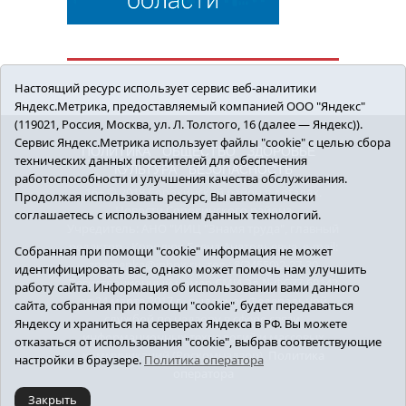
Настоящий ресурс использует сервис веб-аналитики
Яндекс.Метрика, предоставляемый компанией ООО "Яндекс"
(119021, Россия, Москва, ул. Л. Толстого, 16 (далее — Яндекс)).
Сервис Яндекс.Метрика использует файлы "cookie" с целью сбора
ПОЛИТИКА
ОБЩЕСТВО
ЗДОРОВЬЕ
технических данных посетителей для обеспечения
КУЛЬТУРА
БЕЗОПАСНОСТЬ
работоспособности и улучшения качества обслуживания.
16+ © 2018 Сорокинский район в деталях.
Продолжая использовать ресурс, Вы автоматически
Новости Сорокинского района
соглашаетесь с использованием данных технологий.
Учредитель: АНО "ИИЦ "Знамя труда", главный
редактор - Королюк Елена Анатольевна, e-mail:
Собранная при помощи "cookie" информация не может
znamenka@inbox.ru, тел.: 8(34550)2-27-30
идентифицировать вас, однако может помочь нам улучшить
Регистрационный номер СМИ Эл №ФС77-69142
работу сайта. Информация об использовании вами данного
от 24 марта 2017 г., выданное Федеральной
сайта, собранная при помощи "cookie", будет передаваться
службой по надзору в сфере связи,
Яндексу и храниться на серверах Яндекса в РФ. Вы можете
информационных технологий и массовых
отказаться от использования "cookie", выбрав соответствующие
коммуникаций (Роскомнадзор).
Политика
настройки в браузере.
Политика оператора
оператора
Закрыть